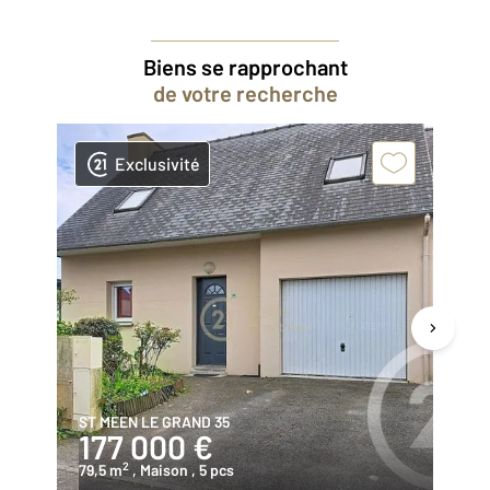
Biens se rapprochant
de votre recherche
Exclusivité
ST MEEN LE GRAND 35
ST
177 000 €
2
2
79,5 m
, Maison
, 5 pcs
90