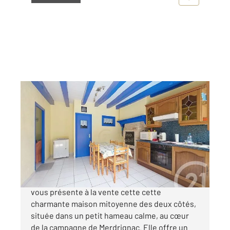
MERDRIGNAC 22
2
42,34 m
, 3 pièces
Ref : 4118
Maison à vendre
70 550 €
Marina MARGELY Century 21 Dréano Immobilier
vous présente à la vente cette cette
charmante maison mitoyenne des deux côtés,
située dans un petit hameau calme, au cœur
de la campagne de Merdrignac. Elle offre un