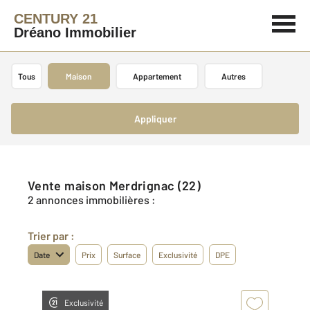
CENTURY 21
Dréano Immobilier
Tous
Maison
Appartement
Autres
Appliquer
Vente maison Merdrignac (22)
2 annonces immobilières :
Trier par :
Date
Prix
Surface
Exclusivité
DPE
Exclusivité