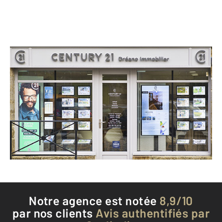
CENTURY 21 Dréano Immobilier
28 Place des Déportés
COMBOURG - 35270
Envoyer un message
Téléphoner à l'agence
Notre agence est notée
8,9/10
par nos clients
Avis authentifiés par