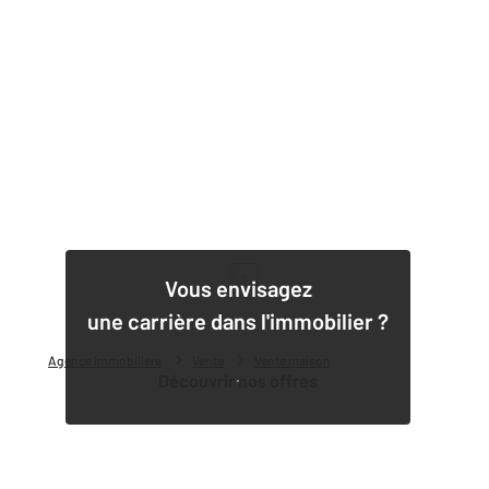
1
Vous envisagez
une carrière dans l'immobilier ?
Agence immobilière
Vente
Vente maison
Découvrir nos offres