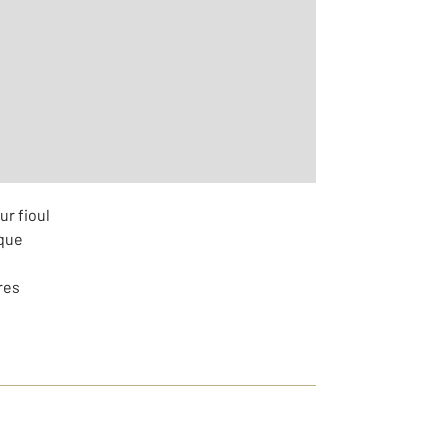
2
m
r le détail]
ur fioul
ique
res