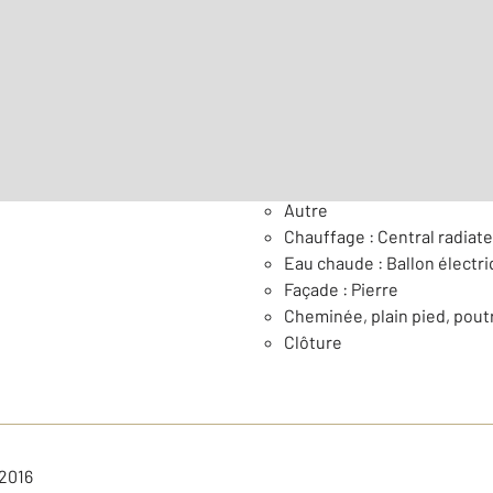
Surface habitable : 114,9 
Nombre de pièces : 6
[Voi
Général
Autre
Chauffage : Central radiate
Eau chaude : Ballon électr
Façade : Pierre
Cheminée, plain pied, pout
Clôture
 2016