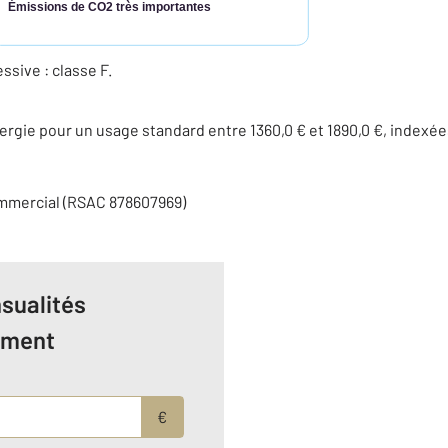
Émissions de CO2 très importantes
ive : classe F.
rgie pour un usage standard entre 1360,0 € et 1890,0 €, indexée
ommercial (RSAC 878607969)
sualités
ement
€