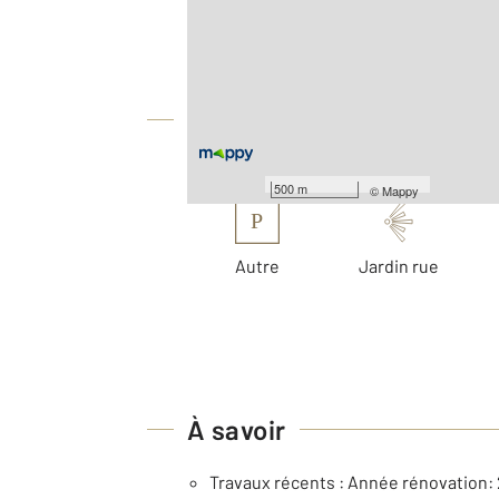
2
Surface totale : 214 m
2
Surface terrain : 595 m
Équipements
Les plus
500 m
©
Mappy
P
Autre
Jardin rue
À savoir
Travaux récents : Année rénovation: