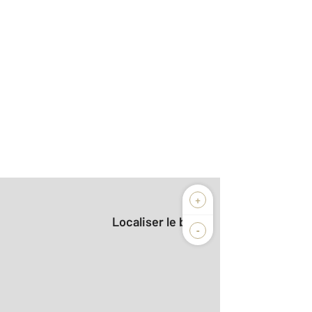
+
Localiser le bien
-