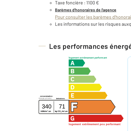
Taxe foncière : 1100 €
Barèmes d'honoraires de l'agence
Pour consulter les barèmes d'honorair
Les informations sur les risques auxq
Les performances énerg
logement extrêmement performant
consommation
(énergie primaire)
émissions
340
71
2
2
kWh/m
.an
kg CO
/m
.an
2
logement extrêmement peu performant