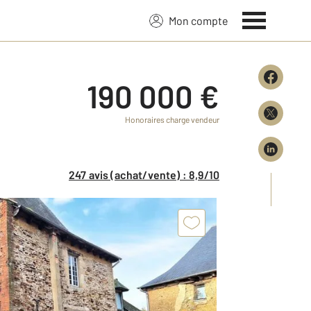
Mon compte
190 000 €
Honoraires charge vendeur
247 avis (achat/vente) : 8,9/10