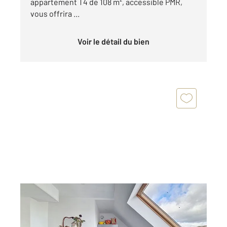
appartement T4 de 108 m², accessible PMR,
vous offrira ...
Voir le détail du bien
ST DOMINEUC 35
2
115,80 m
, 4 pièces
Ref : 3922