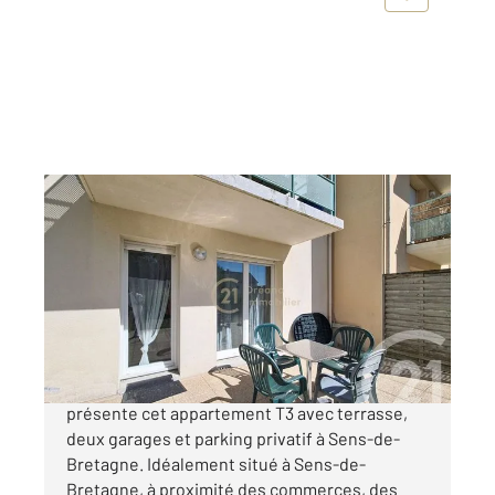
SENS DE BRETAGNE 35
2
64 m
, 3 pièces
Ref : 4196
Appartement T3 à vendre
165 800 €
Century 21 Dréano immobilier Combourg vous
présente cet appartement T3 avec terrasse,
deux garages et parking privatif à Sens-de-
Bretagne. Idéalement situé à Sens-de-
Bretagne, à proximité des commerces, des