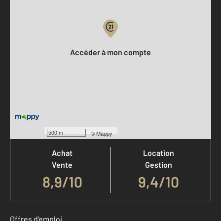
Votre compte :
Accéder à mon compte
Votre agence est notée
500 m
©
Mappy
Achat
Location
Vente
Gestion
8,9
/
10
9,4/10
Offres d'emploi