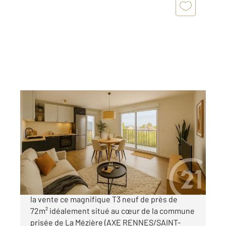
LA MEZIERE 35
2
71,68 m
, 3 pièces
Ref : 3874
Appartement F3 à vendre
284 600 €
Century 21 Dréano immobilier vous présente à
la vente ce magnifique T3 neuf de près de
72m² idéalement situé au cœur de la commune
prisée de La Mézière (AXE RENNES/SAINT-