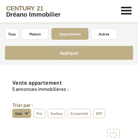
CENTURY 21
Dréano Immobilier
Tous
Maison
Appartement
Autres
Appliquer
Vente appartement
5 annonces immobilières :
Trier par :
Date
Prix
Surface
Exclusivité
DPE