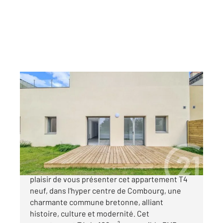
COMBOURG 35
2
108 m
, 4 pièces
Ref : 2765
Appartement T4 à vendre
340 000 €
Century 21 Dréano immobilier Combourg a le
plaisir de vous présenter cet appartement T4
neuf, dans l'hyper centre de Combourg, une
charmante commune bretonne, alliant
histoire, culture et modernité. Cet