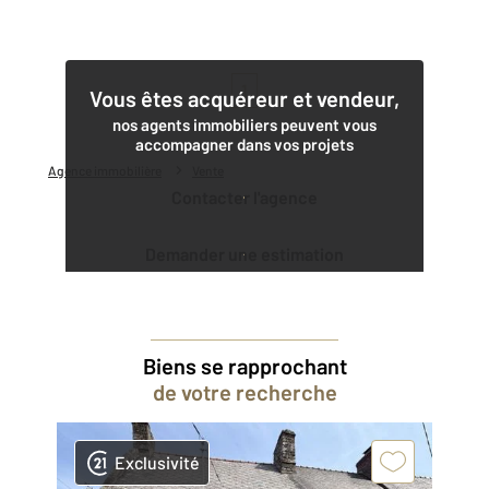
1
Vous êtes acquéreur et vendeur,
nos agents immobiliers peuvent vous
accompagner dans vos projets
Agence immobilière
Vente
Contacter l'agence
Demander une estimation
Biens se rapprochant
de votre recherche
Exclusivité