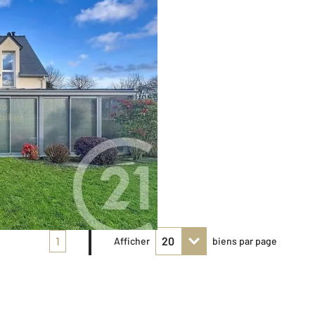
1
Afficher
biens par page