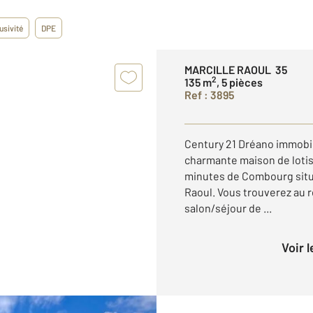
usivité
DPE
MARCILLE RAOUL 35
2
135 m
, 5 pièces
Ref : 3895
Century 21 Dréano immobil
charmante maison de lotis
minutes de Combourg situ
Raoul. Vous trouverez au 
salon/séjour de ...
Voir 