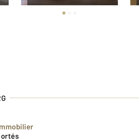
RG
Immobilier
portés