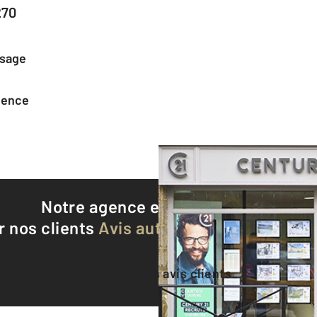
270
ssage
agence
Notre agence est notée
8,9/10
r nos clients
Avis authentifiés par Qualite
Voir tous les avis clients