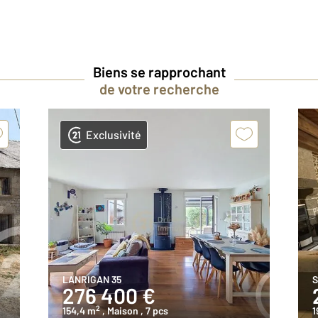
Biens se rapprochant
de votre recherche
Exclusivité
LANRIGAN 35
S
276 400 €
2
154,4 m
, Maison
, 7 pcs
1