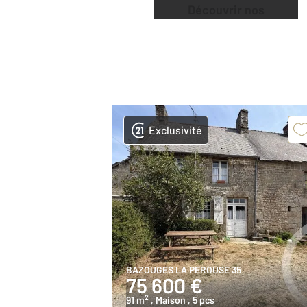
Découvrir nos
offres
Exclusivité
BAZOUGES LA PEROUSE 35
75 600 €
2
91 m
, Maison
, 5 pcs