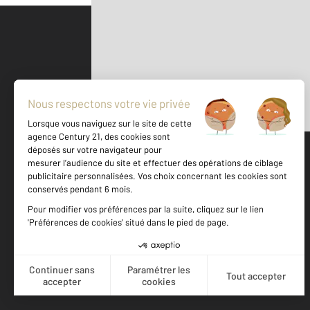
Parlons de vous, parlons biens
500 m
©
Mappy
Votre agence est notée
Achat
Location
Vente
Gestion
8,9
/
10
9,4/10