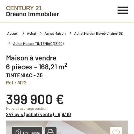
CENTURY 21
Dréano Immobilier
Accueil
Achat
Achat Maison
Achat Maison Ille-et-Vilaine (35)
Achat Maison TINTENIAC (35190)
Maison à vendre
2
6 pièces - 168,21 m
TINTENIAC - 35
Ref : 4122
399 900 €
Honoraires charge vendeur
247 avis (achat/vente) : 8,9/10
Exclusivité