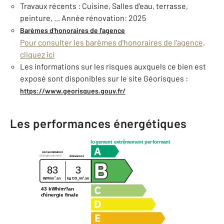
Travaux récents : Cuisine, Salles d'eau, terrasse,
peinture, ... Année rénovation: 2025
Barèmes d'honoraires de l'agence
Pour consulter les barèmes d'honoraires de l'agence,
cliquez ici
Les informations sur les risques auxquels ce bien est
exposé sont disponibles sur le site Géorisques :
https://www.georisques.gouv.fr/
Les performances énergétiques
logement extrêmement performant
consommation
(énergie primaire)
émissions
83
3
2
2
kWh/m
.an
kg CO
/m
.an
2
43 kWh/m²/an
d'énergie finale